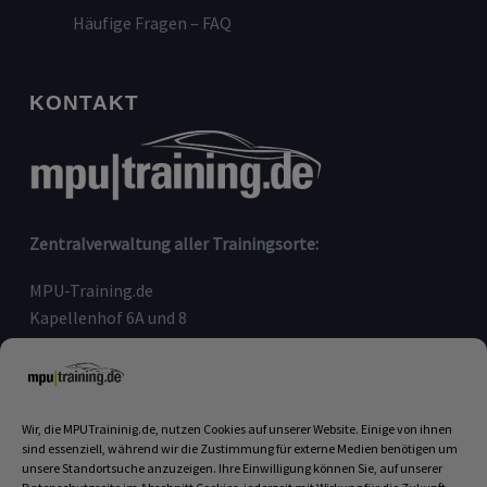
Häufige Fragen – FAQ
KONTAKT
Zentralverwaltung aller Trainingsorte:
MPU-Training.de
Kapellenhof 6A und 8
91207 Lauf an der Pegnitz
Telefon:
09123-80 97 090
E-Mail:
info@mputraining.de
Wir, die MPUTraininig.de, nutzen Cookies auf unserer Website. Einige von ihnen
sind essenziell, während wir die Zustimmung für externe Medien benötigen um
unsere Standortsuche anzuzeigen. Ihre Einwilligung können Sie, auf unserer