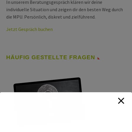
In unserem Beratungsgespräch klären wir deine
individuelle Situation und zeigen dir den besten Weg durch
die MPU. Persönlich, diskret und zielführend.
Jetzt Gespräch buchen
HÄUFIG GESTELLTE FRAGEN