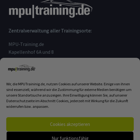
Zentralverwaltung aller Trainingsorte:
MPU-Training.de
Kapellenhof 6A und 8
91207 Lauf an der Pegnitz
Telefon:
09123-80 97 090
E-Mail:
info@mputraining.de
Wir, die MPUTraininig.de, nutzen Cookies auf unserer Website. Einige von ihnen
sind essenziell, während wir die Zustimmung für externe Medien benötigen um
unsere Standortsuche anzuzeigen. Ihre Einwilligung können Sie, auf unserer
Datenschutzseite im Abschnitt Cookies, jederzeit mit Wirkung für die Zukunft
MPU COACHING BUCHEN
widerrufen bzw. anpassen.
Unsere Trainingszentren:
Cookies akzeptieren
Lauf an der Pegnitz
|
Höchberg
|
Bielefeld
|
Linnich
|
Dannenberg
|
Böhl-Iggelheim
|
Montabaur
|
Limburg
|
Nur funktionsfähig