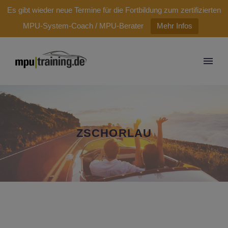
modal-check
Es gibt wieder neue Termine für die Fortbildung zum zertifizierten
MPU-System-Coach / MPU-Berater
Mehr Infos
ZSCHORLAU