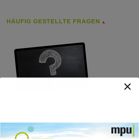
HÄUFIG GESTELLTE FRAGEN
Sollten noch Unklarheiten bestehen dann schau dir doch
mal unsere FAQ´s an, vielleicht findest du dort Antworten
auf deine Fragen.
Mehr Infos