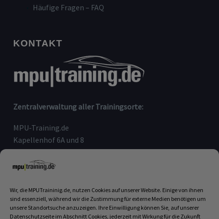
Häufige Fragen – FAQ
KONTAKT
Zentralverwaltung aller Trainingsorte:
MPU-Training.de
Kapellenhof 6A und 8
91207 Lauf an der Pegnitz
Telefon:
09123-80 97 090
E-Mail:
info@mputraining.de
Wir, die MPUTraininig.de, nutzen Cookies auf unserer Website. Einige von ihnen
sind essenziell, während wir die Zustimmung für externe Medien benötigen um
unsere Standortsuche anzuzeigen. Ihre Einwilligung können Sie, auf unserer
Datenschutzseite im Abschnitt Cookies, jederzeit mit Wirkung für die Zukunft