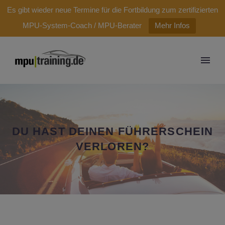
modal-check
Es gibt wieder neue Termine für die Fortbildung zum zertifizierten
MPU-System-Coach / MPU-Berater
Mehr Infos
DU HAST DEINEN FÜHRERSCHEIN
VERLOREN?