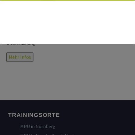
Übe auf unserer Website die MPU Tests. Und gehe gut
vorbereitet zu deiner medizinisch psychologischen
Untersuchung.
Mehr Infos
TRAININGSORTE
MPU in Nürnberg