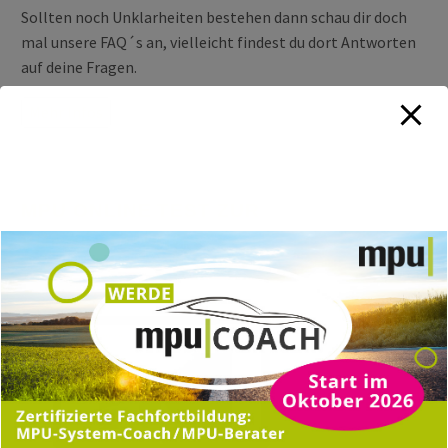
Sollten noch Unklarheiten bestehen dann schau dir doch
mal unsere FAQ´s an, vielleicht findest du dort Antworten
auf deine Fragen.
Mehr Infos
MPU ONLINE TEST ZUR
VORBEREITUNG