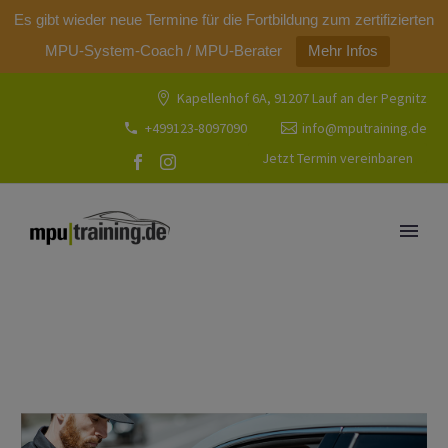
modal-check
Es gibt wieder neue Termine für die Fortbildung zum zertifizierten
MPU-System-Coach / MPU-Berater
Mehr Infos
Kapellenhof 6A, 91207 Lauf an der Pegnitz
+499123-8097090
info@mputraining.de
Jetzt Termin vereinbaren