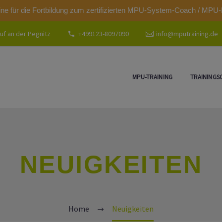
modal-check
ine für die Fortbildung zum zertifizierten MPU-System-Coach / MPU-
uf an der Pegnitz
+499123-8097090
info@mputraining.de
MPU-TRAINING
TRAININGS
NEUIGKEITEN
Home
Neuigkeiten