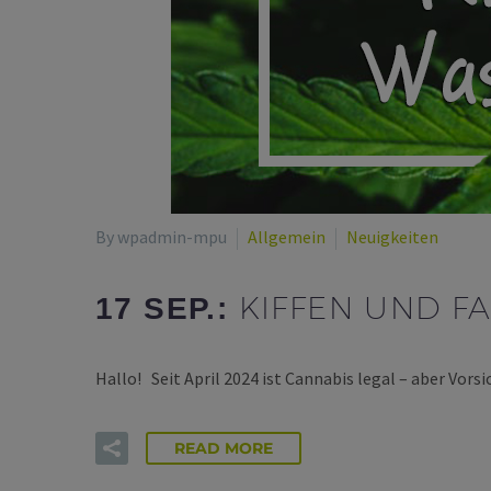
By wpadmin-mpu
Allgemein
Neuigkeiten
KIFFEN UND F
17 SEP.:
Hallo! Seit April 2024 ist Cannabis legal – aber Vor
READ MORE