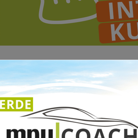
RNING INTENSIVKURS ALKOHO
attform Worum und was lernt ihr in diesem Kurs?…