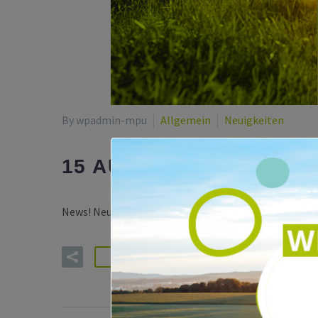
By wpadmin-mpu
Allgemein
Neuigkeiten
NEUER E-LEA
15 AUG.:
News! Neuer Intensivkurs auf unseren E-Learning Pl
READ MORE