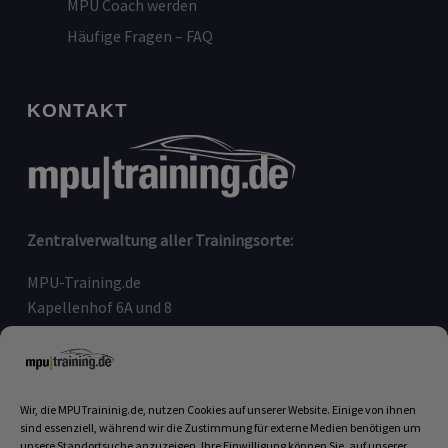
MPU Coach werden
Häufige Fragen – FAQ
KONTAKT
Zentralverwaltung aller Trainingsorte:
MPU-Training.de
Kapellenhof 6A und 8
91207 Lauf an der Pegnitz
Telefon:
09123-80 97 090
E-Mail:
info@mputraining.de
Wir, die MPUTraininig.de, nutzen Cookies auf unserer Website. Einige von ihnen
sind essenziell, während wir die Zustimmung für externe Medien benötigen um
unsere Standortsuche anzuzeigen. Ihre Einwilligung können Sie, auf unserer