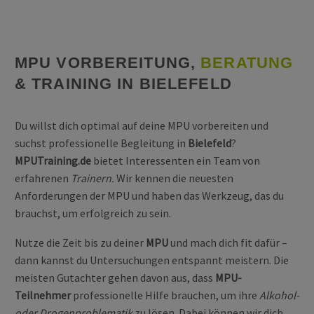
MPU VORBEREITUNG,
BERATUNG
& TRAINING IN BIELEFELD
Du willst dich optimal auf deine MPU vorbereiten und
suchst professionelle Begleitung in
Bielefeld
?
MPUTraining.de
bietet Interessenten ein Team von
erfahrenen
Trainern.
Wir kennen die neuesten
Anforderungen der MPU und haben das Werkzeug, das du
brauchst, um erfolgreich zu sein.
Nutze die Zeit bis zu deiner
MPU
und mach dich fit dafür –
dann kannst du Untersuchungen entspannt meistern. Die
meisten Gutachter gehen davon aus, dass
MPU-
Teilnehmer
professionelle Hilfe brauchen, um ihre
Alkohol-
oder Drogenproblematik
zu lösen. Dabei können wir dich