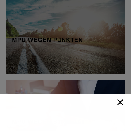
MPU WEGEN PUNKTEN
Bei der MPU wirst du in verschiedenen Bereichen
bewertet,…
MPU WEGEN PUNKTEN
Mehr erfahren
MPU WEGEN STRAFTAT
Straßenverkehrs-
gefährdung…
MPU WEGEN STRAFTAT
Fahrerflucht