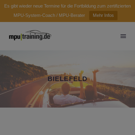
modal-check
Es gibt wieder neue Termine für die Fortbildung zum zertifizierten
MPU-System-Coach / MPU-Berater
Mehr Infos
BIELEFELD