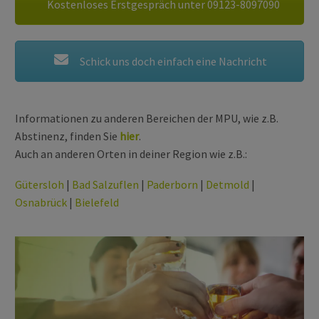
Kostenloses Erstgespräch unter 09123-8097090
Schick uns doch einfach eine Nachricht
Informationen zu anderen Bereichen der MPU, wie z.B.
Abstinenz, finden Sie
hier
.
Auch an anderen Orten in deiner Region wie z.B.:
Gütersloh
|
Bad Salzuflen
|
Paderborn
|
Detmold
|
Osnabrück
|
Bielefeld
MPU WEGEN ALKOHOL
bei einer Alkoholfahrt ab 1,6 Promille Alkohol im