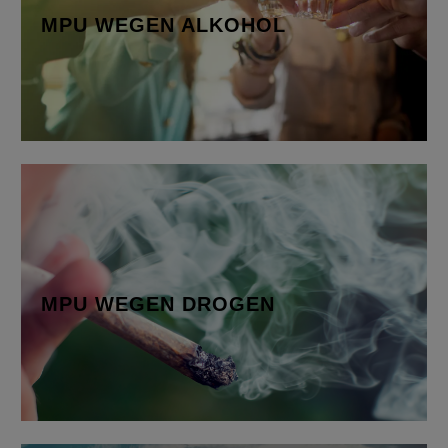
Blut oder…
MPU WEGEN ALKOHOL
Mehr erfahren
MPU WEGEN DROGEN
Abhängigkeiten von Stoffen, die dem
Betäubungsmittelgesetz (BtmG) unterliegen…
MPU WEGEN DROGEN
Mehr erfahren