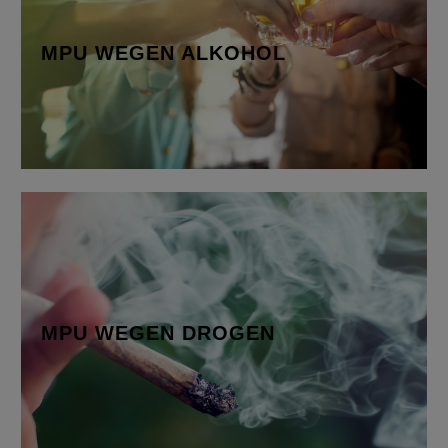
bei einer Alkoholfahrt ab 1,6 Promille Alkohol im
Blut oder…
MPU WEGEN ALKOHOL
Mehr erfahren
MPU WEGEN DROGEN
Abhängigkeiten von Stoffen, die dem
Betäubungsmittelgesetz (BtmG) unterliegen…
MPU WEGEN DROGEN
Mehr erfahren