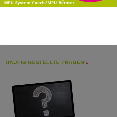
Lasse dich professionell beraten:
In unserem Beratungsgespräch klären wir deine
individuelle Situation und zeigen dir den besten Weg durch
die MPU. Persönlich, diskret und zielführend.
Jetzt Gespräch buchen
HÄUFIG GESTELLTE FRAGEN