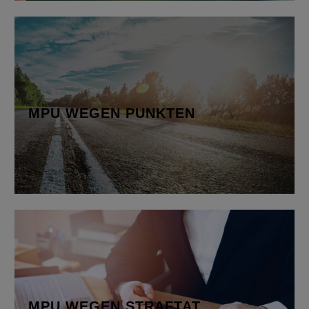
MPU WEGEN PUNKTEN
Bei der MPU wirst du in verschiedenen Bereichen
bewertet,…
MPU WEGEN PUNKTEN
Mehr erfahren
MPU WEGEN STRAFTAT
Straßenverkehrs-
gefährdung…
MPU WEGEN STRAFTAT