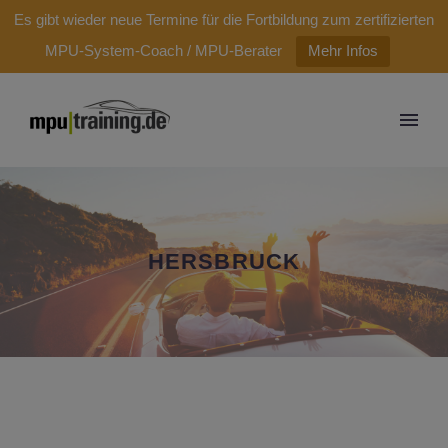
modal-check
Es gibt wieder neue Termine für die Fortbildung zum zertifizierten
MPU-System-Coach / MPU-Berater
Mehr Infos
HERSBRUCK