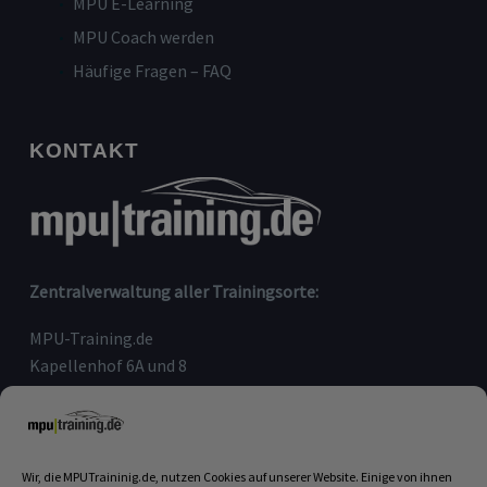
MPU E-Learning
MPU Coach werden
Häufige Fragen – FAQ
KONTAKT
Zentralverwaltung aller Trainingsorte:
MPU-Training.de
Kapellenhof 6A und 8
91207 Lauf an der Pegnitz
Telefon:
09123-80 97 090
E-Mail:
info@mputraining.de
Wir, die MPUTraininig.de, nutzen Cookies auf unserer Website. Einige von ihnen