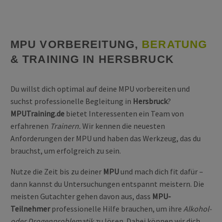
MPU VORBEREITUNG,
BERATUNG
& TRAINING IN HERSBRUCK
Du willst dich optimal auf deine MPU vorbereiten und
suchst professionelle Begleitung in
Hersbruck
?
MPUTraining.de
bietet Interessenten ein Team von
erfahrenen
Trainern.
Wir kennen die neuesten
Anforderungen der MPU und haben das Werkzeug, das du
brauchst, um erfolgreich zu sein.
Nutze die Zeit bis zu deiner
MPU
und mach dich fit dafür –
dann kannst du Untersuchungen entspannt meistern. Die
meisten Gutachter gehen davon aus, dass
MPU-
Teilnehmer
professionelle Hilfe brauchen, um ihre
Alkohol-
oder Drogenproblematik
zu lösen. Dabei können wir dich