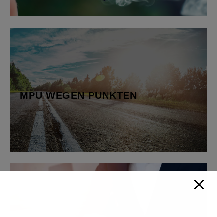
MPU WEGEN PUNKTEN
Bei der MPU wirst du in verschiedenen Bereichen
bewertet,…
MPU WEGEN PUNKTEN
Mehr erfahren
MPU WEGEN STRAFTAT
Straßenverkehrs-