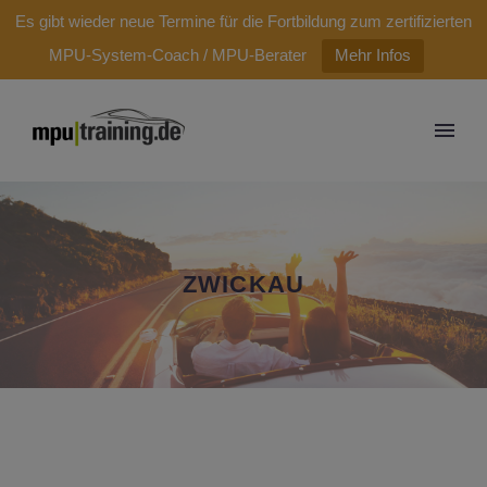
modal-check
Es gibt wieder neue Termine für die Fortbildung zum zertifizierten
MPU-System-Coach / MPU-Berater
Mehr Infos
ZWICKAU