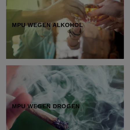
MPU WEGEN ALKOHOL
bei einer Alkoholfahrt ab 1,6 Promille Alkohol im
Blut oder…
MPU WEGEN ALKOHOL
Mehr erfahren
MPU WEGEN DROGEN
Abhängigkeiten von Stoffen, die dem
Betäubungsmittelgesetz (BtmG) unterliegen…
MPU WEGEN DROGEN
Mehr erfahren