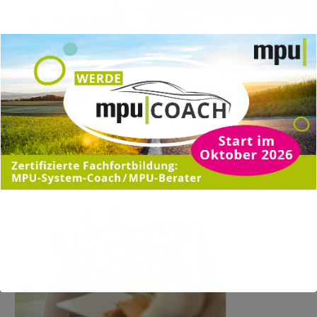
gefährdung…
MPU WEGEN STRAFTAT
Fahrerflucht
Mehr erfahren
BERATUNGSGESPRÄCH ZUR MPU-
VORBEREITUNG