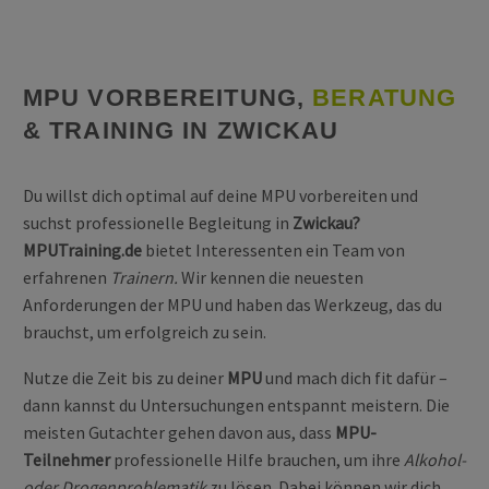
MPU VORBEREITUNG,
BERATUNG
& TRAINING IN ZWICKAU
Du willst dich optimal auf deine MPU vorbereiten und
suchst professionelle Begleitung in
Zwickau?
MPUTraining.de
bietet Interessenten ein Team von
erfahrenen
Trainern.
Wir kennen die neuesten
Anforderungen der MPU und haben das Werkzeug, das du
brauchst, um erfolgreich zu sein.
Nutze die Zeit bis zu deiner
MPU
und mach dich fit dafür –
dann kannst du Untersuchungen entspannt meistern. Die
meisten Gutachter gehen davon aus, dass
MPU-
Teilnehmer
professionelle Hilfe brauchen, um ihre
Alkohol-
oder Drogenproblematik
zu lösen. Dabei können wir dich