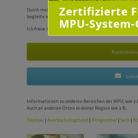
Durch meine
langjährige Erfahrung
im Umgang mit M
begleite ich unsere Mitmenschen sehr erfolgreich a
Ich freue mich auf das Kennenlernen und die Zusamm
Kostenloses
Schick
Informationen zu anderen Bereichen der MPU, wie z.B
Auch an anderen Orten in deiner Region wie z.B.:
Zwickau
|
Auerbach/Vogtland
|
Klingenthal
|
Selb
|
Kö