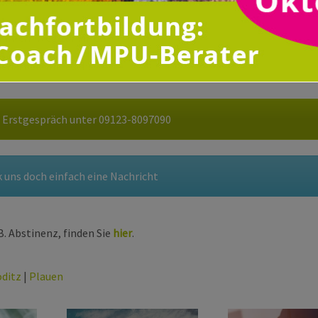
enschen unterstütze und
uf ihrem Weg zur MPU.
enarbeit mit euch.
 Erstgespräch unter 09123-8097090
 uns doch einfach eine Nachricht
. Abstinenz, finden Sie
hier
.
ditz
|
Plauen