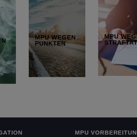
GEN
MPU WEGEN
MPU W
GEN
PUNKTEN
STRA
n von
Bei der MPU wirst du
Straßenver
e dem
in verschiedenen
gefähr
MPU WEG
MPU WEGEN
setz
Bereichen bewertet,
EN
STRAFTA
PUNKTEN
Fahrer
tmG)
…
gen…
Mehr erfahr
Mehr erfahren
n
GATION
MPU VORBEREITU