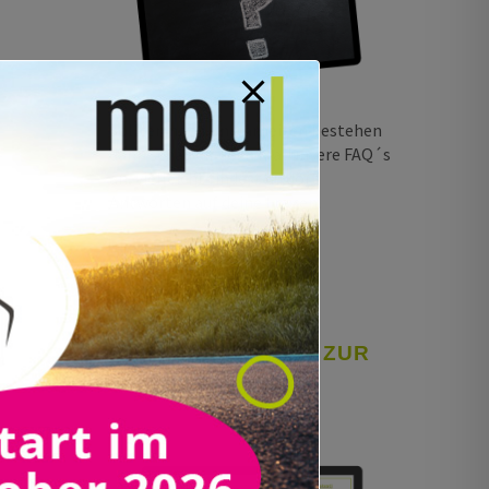
Sollten noch Unklarheiten bestehen
dann schau dir doch mal unsere FAQ´s
an, vielleicht findest du dort
Antworten auf deine Fragen.
Mehr Infos
MPU ONLINE TEST ZUR
VORBEREITUNG