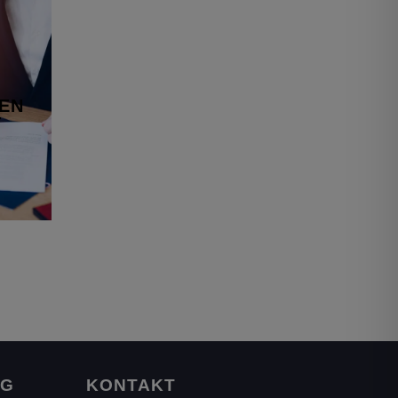
EGEN
FTAT
kehrs-
dung…
EN
T
flucht
en
NG
KONTAKT