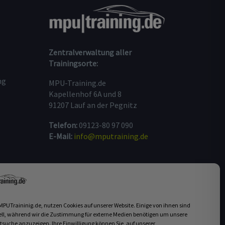
Zentralverwaltung aller
Trainingsorte:
ng
MPU-Training.de
Kapellenhof 6A und 8
91207 Lauf an der Pegnitz
Telefon:
09123-80 97 090
E-Mail:
info@mputraining.de
MPU COACHING
BUCHEN
 MPUTraininig.de, nutzen Cookies auf unserer Website. Einige von ihnen sind
ell, während wir die Zustimmung für externe Medien benötigen um unsere
tsuche anzuzeigen. Ihre Einwilligung können Sie, auf unserer