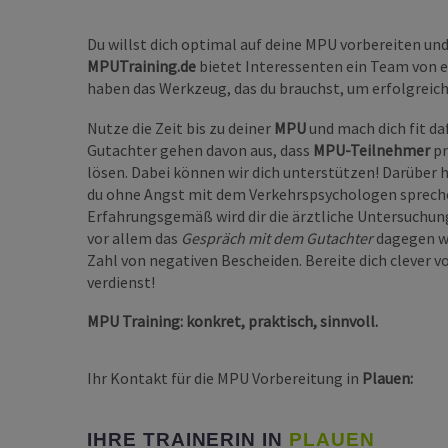
Du willst dich optimal auf deine MPU vorbereiten un
MPUTraining.de
bietet Interessenten ein Team von 
haben das Werkzeug, das du brauchst, um erfolgreich 
Nutze die Zeit bis zu deiner
MPU
und mach dich fit d
Gutachter gehen davon aus, dass
MPU-Teilnehmer
pr
lösen. Dabei können wir dich unterstützen! Darüber h
du ohne Angst mit dem Verkehrspsychologen sprechen 
Erfahrungsgemäß wird dir die ärztliche Untersuchun
vor allem das
Gespräch mit dem Gutachter
dagegen we
Zahl von negativen Bescheiden. Bereite dich clever 
verdienst!
MPU Training: konkret, praktisch, sinnvoll.
Ihr Kontakt für die MPU Vorbereitung in
Plauen:
IHRE TRAINERIN IN
PLAUEN