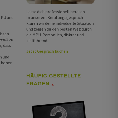
Lasse dich professionell beraten:
MPU und
In unserem Beratungsgespräch
klären wir deine individuelle Situation
und zeigen dir den besten Weg durch
isten
die MPU. Persönlich, diskret und
matik
zu
zielführend.
r, dass
Jetzt Gespräch buchen
n und
r hohen
HÄUFIG GESTELLTE
FRAGEN