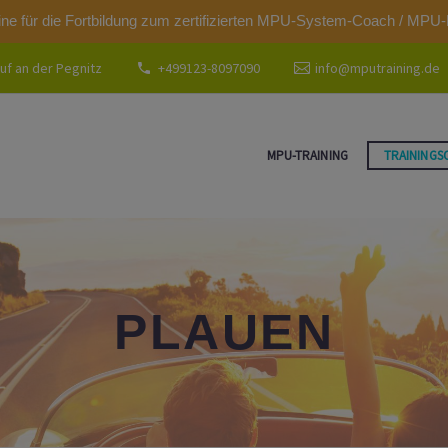
modal-check
ine für die Fortbildung zum zertifizierten MPU-System-Coach / MPU-
uf an der Pegnitz
+499123-8097090
info@mputraining.de
MPU-TRAINING
TRAININGS
PLAUEN