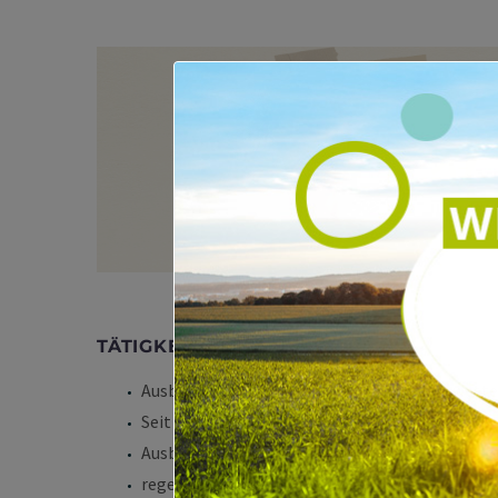
TÄTIGKEITEN:
Ausbildung zur examinierten Krankenschweste
Seit einige Jahre in verschiedenen Stationen d
Ausbildung zur
Heilpraktikerin für Psychother
regelmäßig
Fort- und Weiterbildungen
und hal