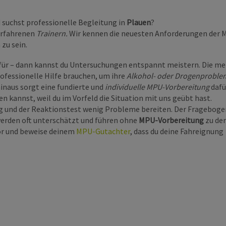
d suchst professionelle Begleitung in
Plauen
?
erfahrenen
Trainern.
Wir kennen die neuesten Anforderungen der 
zu sein.
afür – dann kannst du Untersuchungen entspannt meistern. Die me
ofessionelle Hilfe brauchen, um ihre
Alkohol- oder Drogenproble
inaus sorgt eine fundierte und
individuelle MPU-Vorbereitung
dafü
kannst, weil du im Vorfeld die Situation mit uns geübt hast.
g und der Reaktionstest wenig Probleme bereiten. Der Frageboge
rden oft unterschätzt und führen ohne
MPU-Vorbereitung
zu de
vor und beweise deinem
MPU-Gutachter
, dass du deine Fahreignung