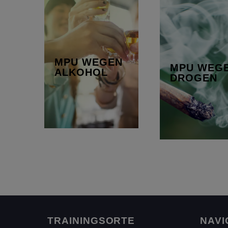
MPU WEGEN
MPU WE
ALKOHOL
DRO
bei einer
Abhängigkeite
Alkoholfahrt ab 1,6
Stoffen, di
MPU WEGEN
Promille Alkohol im
Betäubungsmittelge
MPU WEG
ALKOHOL
DROGEN
Blut oder…
(B
unterlie
Mehr erfahren
Mehr erfahre
TRAININGSORTE
NAVI