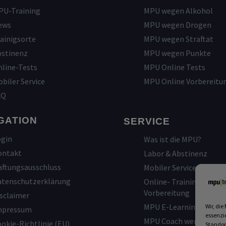
PU-Training
MPU wegen Alkohol
ews
MPU wegen Drogen
ainigsorte
MPU wegen Straftat
bstinenz
MPU wegen Punkte
line-Tests
MPU Online Tests
biler Service
MPU Online Vorbereitu
AQ
GATION
SERVICE
ogin
Was ist die MPU?
ontakt
Labor & Abstinenz
aftungsausschluss
Mobiler Service
atenschutzerklärung
Online- Training und
Vorbereitung
sclaimer
MPU E-Learning
Wir, die
mpressum
essenzi
MPU Coach werden
okie-Richtlinie (EU)
Standor