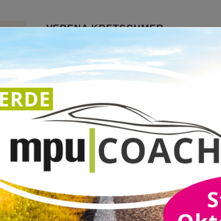
VERENA KRETSCHMER
Reußenländer Straße 42
08525 Plauen
+49(0) 176 72 46 20 66
verena.kretschmer@mputraining.de
r
er Pflege und Psychologie
apie
te meine Praxis immer auf dem neuesten Stand.