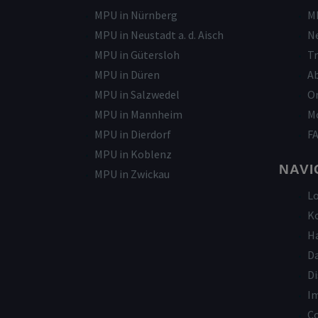
MPU in Nürnberg
M
MPU in Neustadt a. d. Aisch
N
MPU in Gütersloh
Tr
MPU in Düren
A
MPU in Salzwedel
On
MPU in Mannheim
Mo
MPU in Dierdorf
F
MPU in Koblenz
NAVI
MPU in Zwickau
L
K
H
D
Di
I
Co