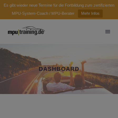
modal-check
Es gibt wieder neue Termine für die Fortbildung zum zertifizierten
MPU-System-Coach / MPU-Berater
Mehr Infos
DASHBOARD