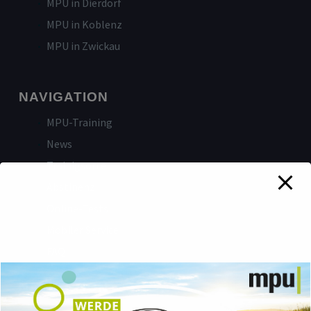
MPU in Dierdorf
MPU in Koblenz
MPU in Zwickau
NAVIGATION
MPU-Training
News
Trainigsorte
Abstinenz
Online-Tests
Mobiler Service
FAQ
NAVIGATION