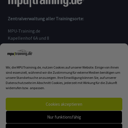
Zentralverwaltung aller Trainingsorte:
MPU-Training.de
Kapellenhof 6A und 8
91207 Lauf an der Pegnitz
Telefon:
09123-80 97 090
E-Mail:
info@mputraining.de
Wir, die MPUTraininig.de, nutzen Cookies auf unserer Website. Einige von ihnen
sind essenziell, während wir die Zustimmung für externe Medien benötigen um
unsere Standortsuche anzuzeigen. Ihre Einwilligung können Sie, auf unserer
Datenschutzseite im Abschnitt Cookies, jederzeit mit Wirkung für die Zukunft
MPU COACHING BUCHEN
widerrufen bzw. anpassen.
Unsere Trainingszentren:
Cookies akzeptieren
Lauf an der Pegnitz
|
Höchberg
|
Bielefeld
|
Linnich
|
Dannenberg
|
Böhl-Iggelheim
|
Montabaur
|
Limburg
|
Nur funktionsfähig
Plauen