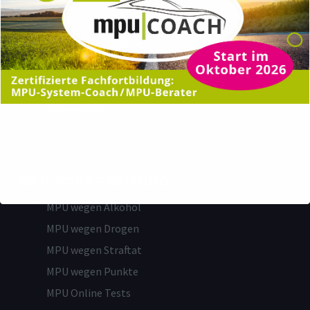
Login
Kontakt
Haftungsausschluss
Datenschutzerklärung
Disclaimer
Impressum
Cookie-Richtlinie (EU)
MPU VORBEREITUNG
MPU wegen Alkohol
MPU wegen Drogen
MPU wegen Straftat
MPU wegen Punkte
MPU Online Tests