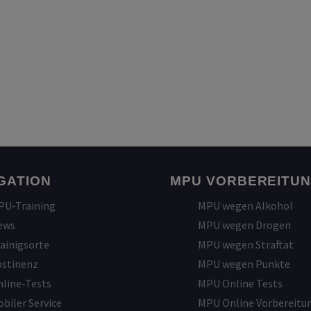
GATION
MPU VORBEREITU
PU-Training
MPU wegen Alkohol
ews
MPU wegen Drogen
ainigsorte
MPU wegen Straftat
bstinenz
MPU wegen Punkte
line-Tests
MPU Online Tests
biler Service
MPU Online Vorbereitu