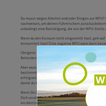
Du musst wegen Alkohol und/oder Drogen zur MPU? 
nachweisen, um deinen Führerschein zurückzubekomm
unbedingt eine Bestätigung, die von der MPU-Stelle a
Wenn du den Konsum nicht eingestellt hast, geh auf k
konsumiert hast! Eine negative MPU wäre dann besie
Übrigens: Wenn du den Konsum eingestellt hast und 
Behörden oder
der MPU-Stelle akzeptiert werden, br
Aber wusstest du, dass auch in Fertiggerichten Alko
bestimmten Obstsorten dazu führen kann, dass du 
erfolgreiche Abstinenz gibt es einiges zu beachten. 
damit du bei der MPU nichts zu befürchten hast.
Wenn Du Dir Sorgen machst, dass ein Drogentest bei 
Dich vorab über die Art des Tests und mögliche Fehle
ein Abstinenznachweis.