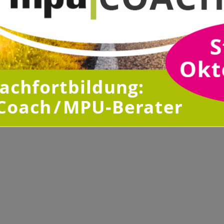
 Straßenverkehr?
FAQ zur Abstinenz
2
16. Mai 2023
n"
In "Allgemein"