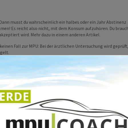
D
ann
musst
du
wahrscheinlich
ein halbes oder
ein Jahr Abstinenz
en! Es reicht also nicht, mit dem Konsum aufzuhören. Du brauc
kzeptiert wird. Mehr dazu in einem anderen Artikel.
einen Fall zur MPU: Bei der ärztlichen Untersuchung wird geprüft
gelt.
dies durch erfolgreiche Abstinenznachweise belegen kannst, die 
auchst du keine Angst vor diesem Drogentest zu haben.
hol enthalten sein kann? Oder dass der übermäßige Verzehr von Br
beim
Abstinenz
nachweis
durchfällst? Ja, es ist knifflig – für eine
Wir teilen gerne unser Wissen mit dir und bereiten dich umfassend 
der MPU zu einem falsch positiven Ergebnis führen könnte, sollte
rquellen informieren.
Je besser du informiert bist, desto eher geli