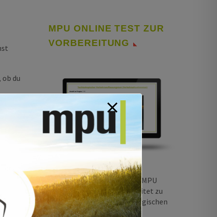
MPU ONLINE TEST ZUR
VORBEREITUNG
hst
, ob du
von
den
ot und
vor,
Übe auf unserer Website die MPU
st Du
Tests. Und gehe gut vorbereitet zu
ngt dir
deiner medizinisch psychologischen
Untersuchung.