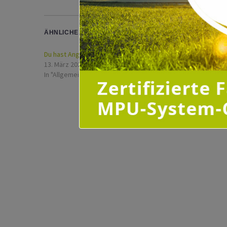
ÄHNLICHE BEITRÄGE
Du hast Angst vor deiner MPU?
Cannabis im
13. März 2023
31. März 202
In "Allgemein"
In "Allgemei