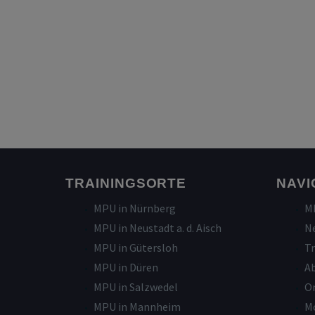
TRAININGSORTE
NAVI
MPU in Nürnberg
M
MPU in Neustadt a. d. Aisch
N
MPU in Gütersloh
Tr
MPU in Düren
A
MPU in Salzwedel
On
MPU in Mannheim
Mo