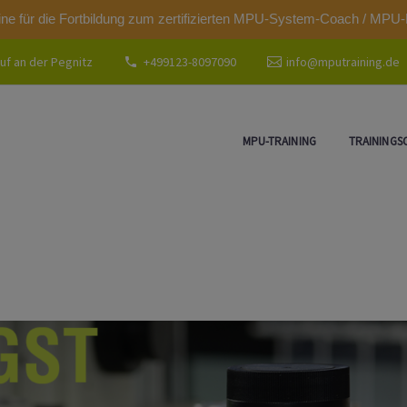
modal-check
ine für die Fortbildung zum zertifizierten MPU-System-Coach / MPU-
uf an der Pegnitz
+499123-8097090
info@mputraining.de
MPU-TRAINING
TRAININGS