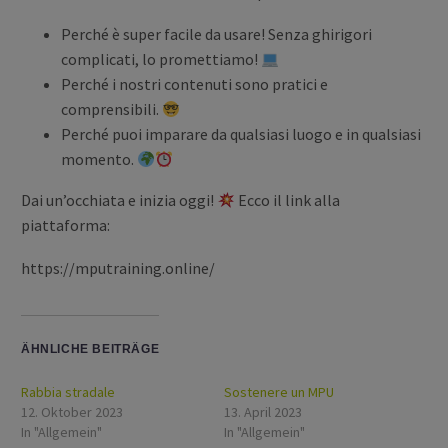
Perché è super facile da usare! Senza ghirigori
complicati, lo promettiamo!
Perché i nostri contenuti sono pratici e
comprensibili.
Perché puoi imparare da qualsiasi luogo e in qualsiasi
momento.
Dai un’occhiata e inizia oggi!
Ecco il link alla
piattaforma:
https://mputraining.online/
ÄHNLICHE BEITRÄGE
Rabbia stradale
Sostenere un MPU
12. Oktober 2023
13. April 2023
In "Allgemein"
In "Allgemein"