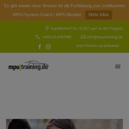
modal-check
Es gibt wieder neue Termine für die Fortbildung zum zertifizierten
MPU-System-Coach / MPU-Berater
Mehr Infos
Kapellenhof 6A, 91207 Lauf an der Pegnitz
+499123-8097090
info@mputraining.de
Jetzt Termin vereinbaren