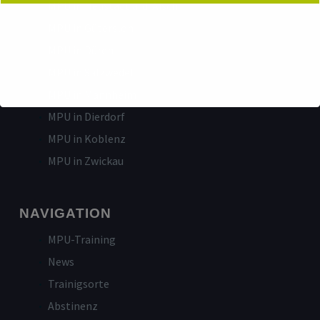
MPU in Neustadt a. d. Aisch
MPU in Gütersloh
MPU in Düren
MPU in Salzwedel
MPU in Mannheim
MPU in Dierdorf
MPU in Koblenz
MPU in Zwickau
NAVIGATION
MPU-Training
News
Trainigsorte
Abstinenz