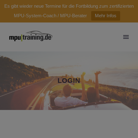
modal-check
Es gibt wieder neue Termine für die Fortbildung zum zertifizierten
MPU-System-Coach / MPU-Berater
Mehr Infos
LOGIN