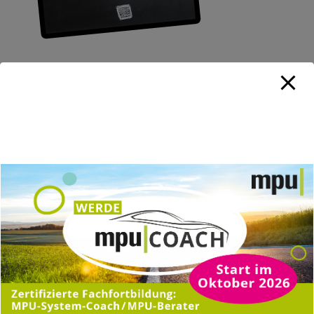
Sollten noch Unklarheiten bestehen dann schau dir doch
mal unsere FAQ´s an, vielleicht findest du dort Antworten
auf deine Fragen.
Mehr Infos
TRAININGSORTE
MPU in Nürnberg