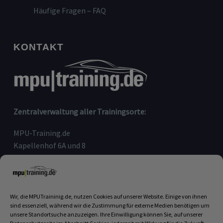
Häufige Fragen – FAQ
KONTAKT
Zentralverwaltung aller Trainingsorte:
MPU-Training.de
Kapellenhof 6A und 8
91207 Lauf an der Pegnitz
Telefon:
09123-80 97 090
E-Mail:
info@mputraining.de
Wir, die MPUTraininig.de, nutzen Cookies auf unserer Website. Einige von ihnen
sind essenziell, während wir die Zustimmung für externe Medien benötigen um
unsere Standortsuche anzuzeigen. Ihre Einwilligung können Sie, auf unserer