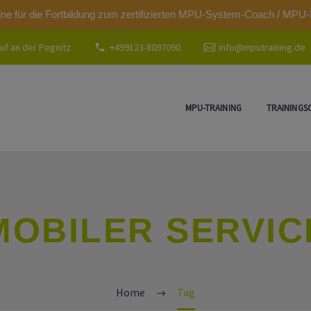
modal-check
ine für die Fortbildung zum zertifizierten MPU-System-Coach / MPU-
uf an der Pegnitz
+499123-8097090
info@mputraining.de
MPU-TRAINING
TRAININGS
MOBILER SERVIC
Home
Tag