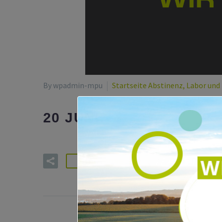
By wpadmin-mpu
Startseite Abstinenz, Labor und
VORBEREITUN
20 JUNI:
READ MORE