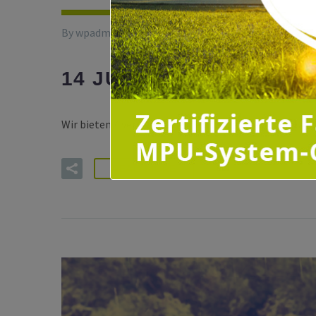
By wpadmin-mpu
Allgemein
KOSTENLOSE M
14 JUNI:
Wir bieten 4 verschiedene MPU Online-Tests an: Tach
READ MORE