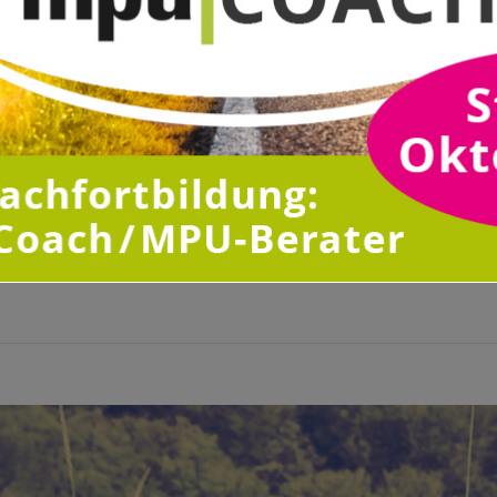
PU ONLINE-TESTS ZUR VOR
ioskopischer Verkehrsauffassungstest (Verkehrssituationstest) On