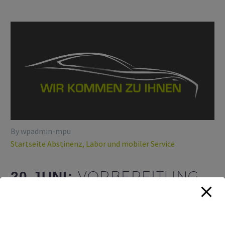
By wpadmin-mpu
Startseite Abstinenz, Labor und mobiler Service
VORBEREITUNG
20 JUNI:
BEI IHNEN ZUHAUSE IN
GEWOHNTER UMGEBUNG