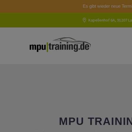
Es gibt wieder neue Term
Kapellenhof 6A, 91207 La
MPU TRAINI