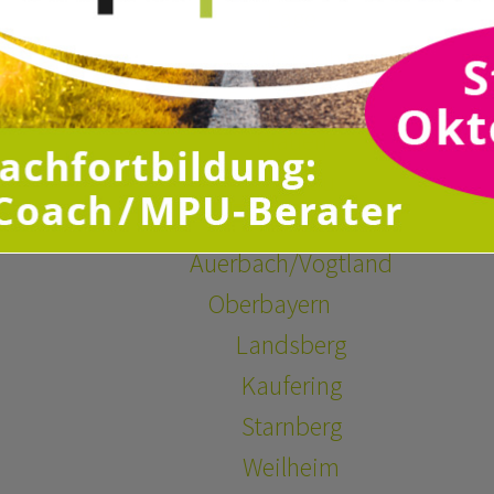
Lage
Gütersloh
Sachsen
Plauen
Zwickau
Zschorlau
Auerbach/Vogtland
Oberbayern
Landsberg
Kaufering
Starnberg
Weilheim