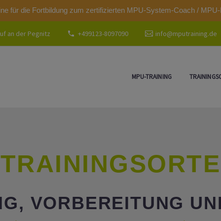
modal-check
ine für die Fortbildung zum zertifizierten MPU-System-Coach / MPU-
uf an der Pegnitz
+499123-8097090
info@mputraining.de
MPU-TRAINING
TRAININGS
TRAININGSORTE
NG, VORBEREITUNG U