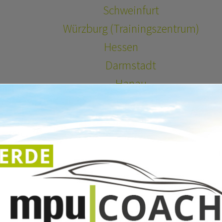
Schweinfurt
Würzburg (Trainingszentrum)
Hessen
Darmstadt
Hanau
Offenbach
Seligenstadt
Schwaben Allgäu
Obergünzburg
Nordrhein-Westfalen
Bielefeld
Bad Salzuflen