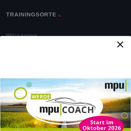
TRAININGSORTE
MPU in Amberg
MPU in Bamberg
MPU in Bayreuth
MPU in Bielefeld
MPU in Dannenberg
MPU in Dornburg
MPU in Duisburg
MPU in Essen
MPU in Gelsenkirchen
MPU in Heidelberg
MPU in Koblenz
MPU in Lüneburg
MPU in Montabaur
MPU in Neumarkt