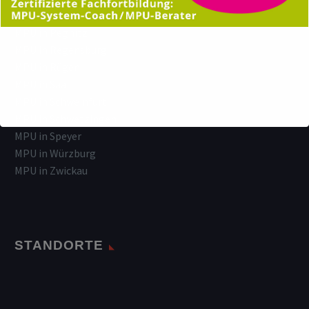
MPU in Nürnberg
MPU in Pegnitz
MPU in Regensburg
MPU in Rügen
MPU in Saal
MPU in Schweinfurt
MPU in Schwetzingen
MPU in Speyer
MPU in Würzburg
MPU in Zwickau
STANDORTE