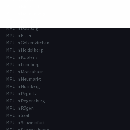
MPU in Bielefeld
MPU in Dannenberg
MPU in Dornburg
MPU in Duisburg
MPU in Essen
MPU in Gelsenkirchen
MPU in Heidelberg
MPU in Koblenz
MPU in Lüneburg
MPU in Montabaur
MPU in Neumarkt
MPU in Nürnberg
MPU in Pegnitz
MPU in Regensburg
MPU in Rügen
MPU in Saal
MPU in Schweinfurt
MPU in Schwetzingen