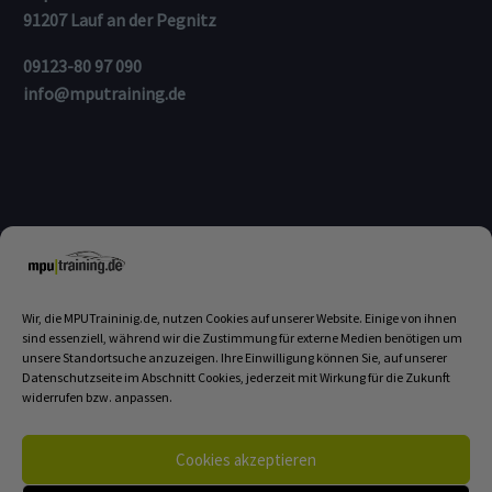
91207 Lauf an der Pegnitz
09123-80 97 090
info@mputraining.de
Wir, die MPUTraininig.de, nutzen Cookies auf unserer Website. Einige von ihnen
sind essenziell, während wir die Zustimmung für externe Medien benötigen um
unsere Standortsuche anzuzeigen. Ihre Einwilligung können Sie, auf unserer
Login
Kontakt
Haftungsausschluss
Datenschutzseite im Abschnitt Cookies, jederzeit mit Wirkung für die Zukunft
widerrufen bzw. anpassen.
Datenschutzerklärung
Disclaimer
Impressum
Cookies akzeptieren
Antigewalttherapie.de
Cookie-Richtlinie (EU)