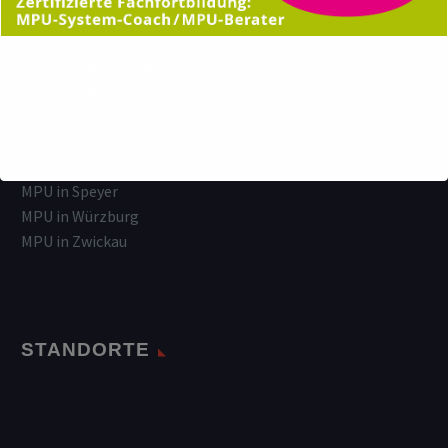
MPU in Nürnberg
MPU in Pegnitz
MPU in Regensburg
MPU in Rügen
MPU in Saal
MPU in Schweinfurt
MPU in Schwetzingen
MPU in Speyer
MPU in Würzburg
MPU in Zwickau
STANDORTE