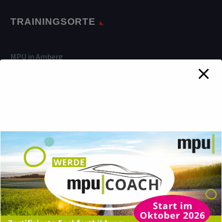
TRAININGSORTE
MPU in Amberg
MPU in Bamberg
MPU in Bayreuth
MPU in Bielefeld
MPU in Dannenberg
MPU in Dornburg
MPU in Duisburg
MPU in Essen
MPU in Gelsenkirchen
MPU in Heidelberg
MPU in Koblenz
MPU in Lüneburg
MPU in Montabaur
MPU in Neumarkt