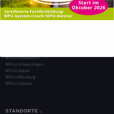
MPU in Koblenz
MPU in Lüneburg
MPU in Montabaur
MPU in Neumarkt
MPU in Nürnberg
MPU in Pegnitz
MPU in Regensburg
MPU in Rügen
MPU in Saal
MPU in Schweinfurt
MPU in Schwetzingen
MPU in Speyer
MPU in Würzburg
MPU in Zwickau
STANDORTE