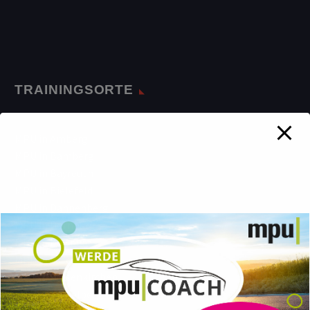
TRAININGSORTE
MPU in Amberg
MPU in Bamberg
MPU in Bayreuth
MPU in Bielefeld
MPU in Dannenberg
MPU in Dornburg
MPU in Duisburg
MPU in Essen
MPU in Gelsenkirchen
MPU in Heidelberg