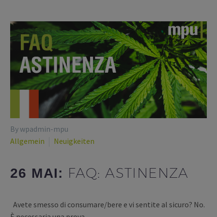
By wpadmin-mpu
Allgemein
Neuigkeiten
FAQ: ASTINENZA
26 MAI:
Avete smesso di consumare/bere e vi sentite al sicuro? No.
È necessaria una prova…