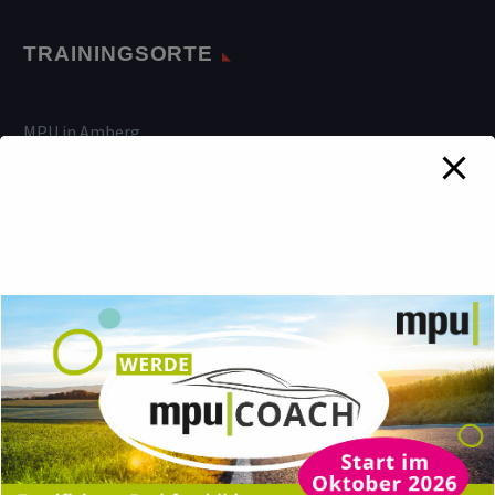
TRAININGSORTE
MPU in Amberg
MPU in Bamberg
MPU in Bayreuth
MPU in Bielefeld
MPU in Dannenberg
MPU in Dornburg
MPU in Duisburg
MPU in Essen
MPU in Gelsenkirchen
MPU in Heidelberg
MPU in Koblenz
MPU in Lüneburg
MPU in Montabaur
MPU in Neumarkt