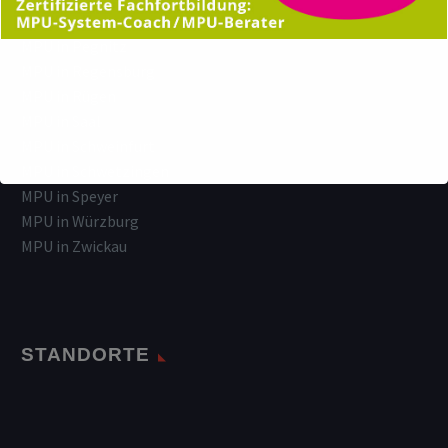
MPU in Nürnberg
MPU in Pegnitz
MPU in Regensburg
MPU in Rügen
MPU in Saal
MPU in Schweinfurt
MPU in Schwetzingen
MPU in Speyer
MPU in Würzburg
MPU in Zwickau
STANDORTE