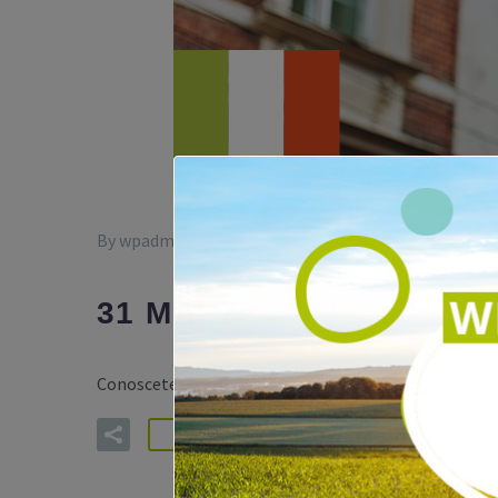
By wpadmin-mpu
Allgemein
Neuigkeiten
CONOSCETE Q
31 MÄRZ:
Conoscete questo segnale stradale? È in vigore dall’a
READ MORE