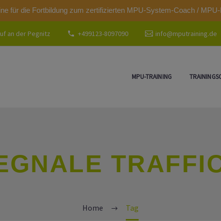
modal-check
ine für die Fortbildung zum zertifizierten MPU-System-Coach / MPU-
uf an der Pegnitz
+499123-8097090
info@mputraining.de
MPU-TRAINING
TRAININGS
EGNALE TRAFFI
Home
Tag