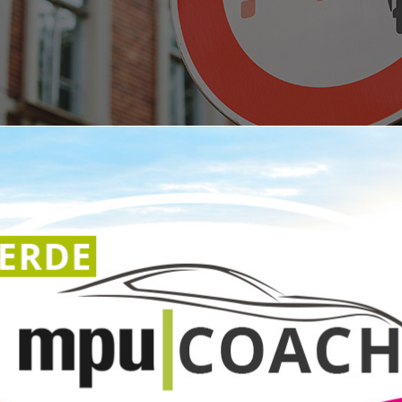
UESTO SEGNALE STRADALE?
prile 2022 e da allora è in…