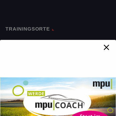
TRAININGSORTE
MPU in Amberg
MPU in Bamberg
MPU in Bayreuth
MPU in Bielefeld
MPU in Dannenberg
MPU in Dornburg
MPU in Duisburg
MPU in Essen
MPU in Gelsenkirchen
MPU in Heidelberg
MPU in Koblenz