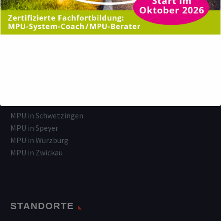
MPU in Lüneburg
MPU in Montabaur
MPU in Neumarkt
MPU in Nürnberg
MPU in Pegnitz
MPU in Regensburg
MPU in Rügen
MPU in Saal
MPU in Schweinfurt
MPU in Schwetzingen
MPU in Speyer
MPU in Würzburg
MPU in Zwickau
STANDORTE