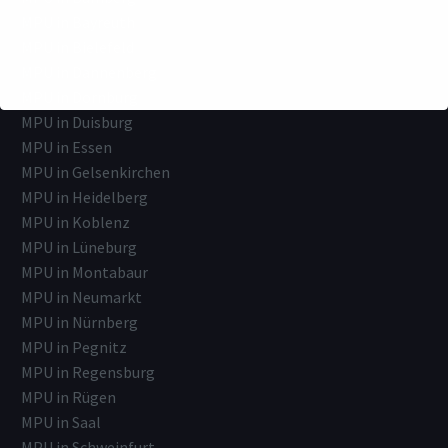
MPU in Bayreuth
MPU in Bielefeld
MPU in Dannenberg
MPU in Dornburg
MPU in Duisburg
MPU in Essen
MPU in Gelsenkirchen
MPU in Heidelberg
MPU in Koblenz
MPU in Lüneburg
MPU in Montabaur
MPU in Neumarkt
MPU in Nürnberg
MPU in Pegnitz
MPU in Regensburg
MPU in Rügen
MPU in Saal
MPU in Schweinfurt