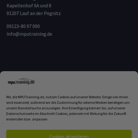
Kapellenhof 6A und 8
91207 Lauf an der Pegnitz
09123-80 97 090
info@mputraining.de
Wir, die MPUTraininig.de, nutzen Cookies auf unserer Website. Einige von ihnen
sind essenziell, während wir die Zustimmung für externe Medien benötigen um
unsere Standortsuche anzuzeigen. Ihre Einwilligung können Sie, auf unserer
Login
Kontakt
Haftungsausschluss
Datenschutzseite im Abschnitt Cookies, jederzeit mit Wirkung für die Zukunft
widerrufen bzw. anpassen.
Datenschutzerklärung
Disclaimer
Impressum
Cookies akzeptieren