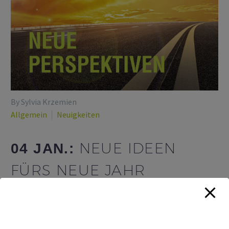
By Sylvia Krzemien
Allgemein
Neuigkeiten
NEUE IDEEN
04 JAN.:
FÜRS NEUE JAHR
GESUCHT?
Inspiration, neuer Input, Veränderung - dieses Angebot hat