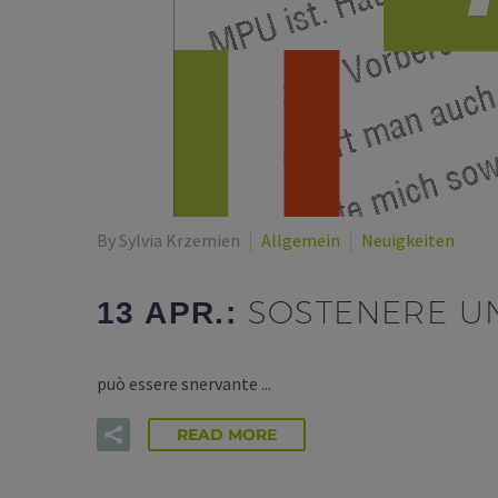
By Sylvia Krzemien
Allgemein
Neuigkeiten
SOSTENERE U
13 APR.:
può essere snervante ...
READ MORE