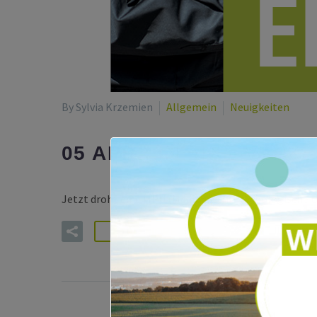
By Sylvia Krzemien
Allgemein
Neuigkeiten
IN EINE VER
05 APR.:
Jetzt droht eine MPU (Medizinisch-Psychologische 
READ MORE