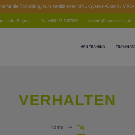
modal-check
ine für die Fortbildung zum zertifizierten MPU-System-Coach / MPU-
uf an der Pegnitz
+499123-8097090
info@mputraining.de
MPU-TRAINING
TRAININGS
VERHALTEN
Home
Tag